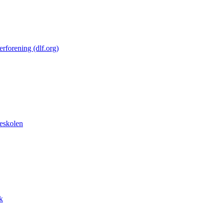
forening (dlf.org)
eskolen
k