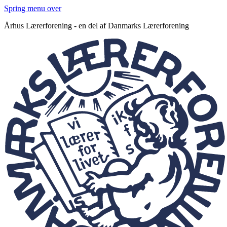
Spring menu over
Århus Lærerforening - en del af Danmarks Lærerforening