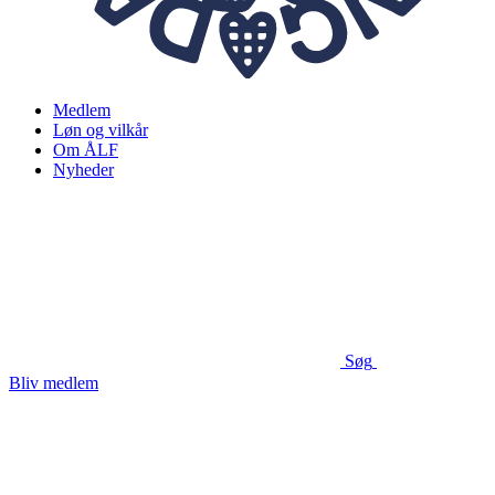
Medlem
Løn og vilkår
Om ÅLF
Nyheder
Søg
Bliv medlem