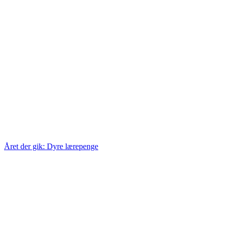
Året der gik: Dyre lærepenge