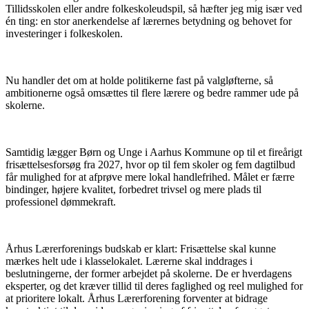
Tillidsskolen eller andre folkeskoleudspil, så hæfter jeg mig især ved
én ting: en stor anerkendelse af lærernes betydning og behovet for
investeringer i folkeskolen.
Nu handler det om at holde politikerne fast på valgløfterne, så
ambitionerne også omsættes til flere lærere og bedre rammer ude på
skolerne.
Samtidig lægger Børn og Unge i Aarhus Kommune op til et fireårigt
frisættelsesforsøg fra 2027, hvor op til fem skoler og fem dagtilbud
får mulighed for at afprøve mere lokal handlefrihed. Målet er færre
bindinger, højere kvalitet, forbedret trivsel og mere plads til
professionel dømmekraft.
Århus Lærerforenings budskab er klart: Frisættelse skal kunne
mærkes helt ude i klasselokalet. Lærerne skal inddrages i
beslutningerne, der former arbejdet på skolerne. De er hverdagens
eksperter, og det kræver tillid til deres faglighed og reel mulighed for
at prioritere lokalt. Århus Lærerforening forventer at bidrage