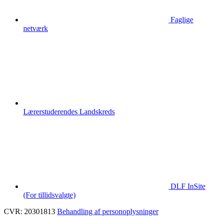
Faglige
netværk
Lærerstuderendes Landskreds
DLF InSite
(For tillidsvalgte)
CVR: 20301813
Behandling af personoplysninger