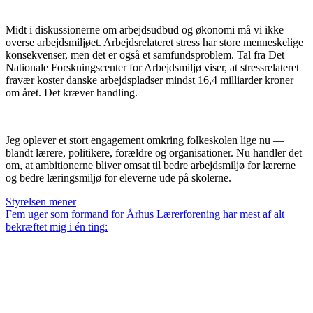
Midt i diskussionerne om arbejdsudbud og økonomi må vi ikke
overse arbejdsmiljøet. Arbejdsrelateret stress har store menneskelige
konsekvenser, men det er også et samfundsproblem. Tal fra Det
Nationale Forskningscenter for Arbejdsmiljø viser, at stressrelateret
fravær koster danske arbejdspladser mindst 16,4 milliarder kroner
om året. Det kræver handling.
Jeg oplever et stort engagement omkring folkeskolen lige nu —
blandt lærere, politikere, forældre og organisationer. Nu handler det
om, at ambitionerne bliver omsat til bedre arbejdsmiljø for lærerne
og bedre læringsmiljø for eleverne ude på skolerne.
Styrelsen mener
Fem uger som formand for Århus Lærerforening har mest af alt
bekræftet mig i én ting: