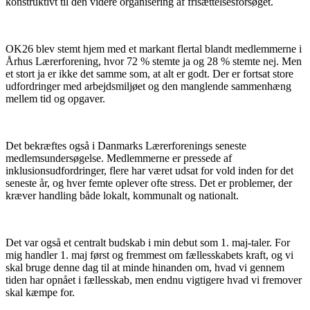
konstruktivt til den videre organisering af frisættelsesforsøget.
OK26 blev stemt hjem med et markant flertal blandt medlemmerne i
Århus Lærerforening, hvor 72 % stemte ja og 28 % stemte nej. Men
et stort ja er ikke det samme som, at alt er godt. Der er fortsat store
udfordringer med arbejdsmiljøet og den manglende sammenhæng
mellem tid og opgaver.
Det bekræftes også i Danmarks Lærerforenings seneste
medlemsundersøgelse. Medlemmerne er pressede af
inklusionsudfordringer, flere har været udsat for vold inden for det
seneste år, og hver femte oplever ofte stress. Det er problemer, der
kræver handling både lokalt, kommunalt og nationalt.
Det var også et centralt budskab i min debut som 1. maj-taler. For
mig handler 1. maj først og fremmest om fællesskabets kraft, og vi
skal bruge denne dag til at minde hinanden om, hvad vi gennem
tiden har opnået i fællesskab, men endnu vigtigere hvad vi fremover
skal kæmpe for.