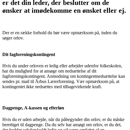
er det din leder, der beslutter om de
ønsker at imødekomme en ønsket eller ej.
Der er en række forhold du bør være opmærksom på, inden du
søger orlov.
Dit fagforeningskontingent
Hvis du under orloven er ledig eller arbejder udenfor folkeskolen,
har du mulighed for at ansøge om nedsættelse af dit
fagforeningskontingent. Anmodning om kontingentnedsættelse kan
sendes pr. mail til Århus Lærerforening. Vær opmærksom på, at
kontingentet ikke nedsættes med tilbagevirkende kraft.
Dagpenge, A-kassen og efterløn
Hvis du er uden arbejde, når du påbegynder din orlov, er du måske
berettiget til dagpenge. Da du selv har ansøgt om orlov, er du det,
der hedder selvforskyldt ledig og vil være omfattet af en