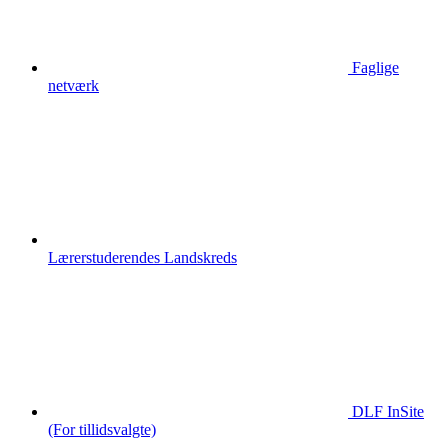
Faglige
netværk
Lærerstuderendes Landskreds
DLF InSite
(For tillidsvalgte)